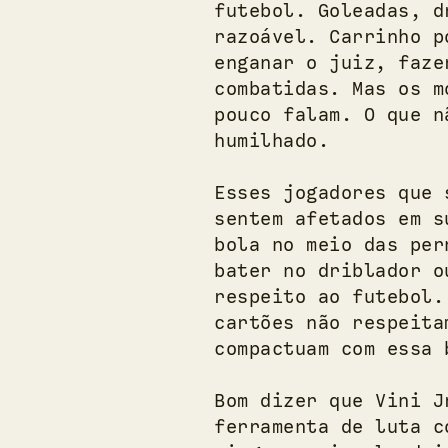
futebol. Goleadas, d
razoável. Carrinho p
enganar o juiz, faze
combatidas. Mas os m
pouco falam. O que n
humilhado.
Esses jogadores que 
sentem afetados em s
bola no meio das per
bater no driblador o
respeito ao futebol.
cartões não respeita
compactuam com essa 
Bom dizer que Vini J
ferramenta de luta c